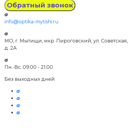
a
info@optika-mytishi.ru
a
МО, г. Мытищи, мкр. Пироговский, ул. Советская,
д. 2А
a
Пн.-Вс. 09:00 - 21:00
Без выходных дней
a
a
a
a