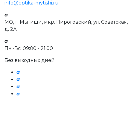
info@optika-mytishi.ru
a
МО, г. Мытищи, мкр. Пироговский, ул. Советская,
д. 2А
a
Пн.-Вс. 09:00 - 21:00
Без выходных дней
a
a
a
a