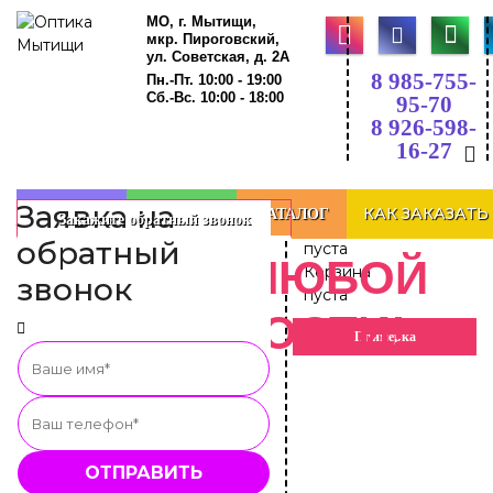
МО, г. Мытищи,
мкр. Пироговский,
ул. Советская, д. 2А
8 985-755-
Пн.-Пт. 10:00 - 19:00
Сб.-Вс. 10:00 - 18:00
95-70
8 926-598-
16-27
0
ИЗГОТОВЛЕНИЕ
Заявка на
КАК ЗАКАЗАТЬ
ГЛАВНАЯ
О НАС
КАТАЛОГ
Закажите обратный звонок
Корзина
обратный
пуста
ОЧКОВ ЛЮБОЙ
Корзина
звонок
пуста
СЛОЖНОСТИ!
Примерка