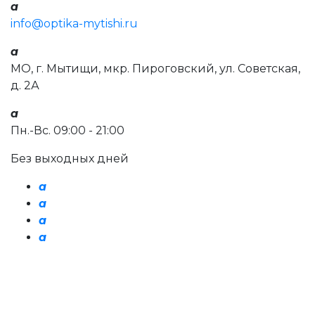
a
info@optika-mytishi.ru
a
МО, г. Мытищи, мкр. Пироговский, ул. Советская,
д. 2А
a
Пн.-Вс. 09:00 - 21:00
Без выходных дней
a
a
a
a