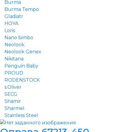
Burma
Burma Tempo
Gladiatr
HOYA
Loris
Nano bimbo
Neolook
Neolook Genex
Nikitana
Penguin Baby
PROUD
RODENSTOCK
s.Oliver
SECG
Shamir
Sharmel
Stainless Steel
Оправа 67213-450